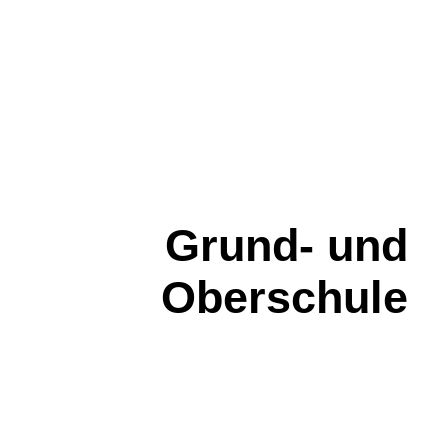
Grund- und
Oberschule
"Mina Witkojc" Burg (Spreewald)