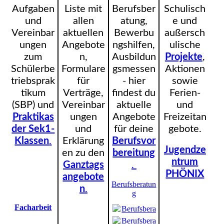
Aufgaben
Liste mit
Berufsber
Schulisch
und
allen
atung,
e und
Vereinbar
aktuellen
Bewerbu
außersch
ungen
Angebote
ngshilfen,
ulische
zum
n,
Ausbildun
Projekte
,
Schülerbe
Formulare
gsmessen
Aktionen
triebsprak
für
- hier
sowie
tikum
Verträge,
findest du
Ferien-
(SBP) und
Vereinbar
aktuelle
und
Praktikas
ungen
Angebote
Freizeitan
der Sek1-
und
für deine
gebote.
Klassen
.
Erklärung
Berufsvor
Jugendze
en zu den
bereitung
ntrum
Ganztags
.
PHÖNIX
angebote
Berufsberatun
n
.
g
Facharbeit
Berufsberatung.pdf
(153.65KB)
Berufsberatung.pdf
(153.65KB)