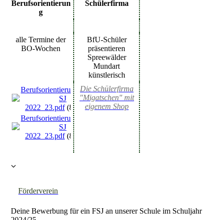
Berufsorientierun
Schülerfirma
g
alle Termine der
BfU-Schüler
BO-Wochen
präsentieren
Spreewälder
Mundart
künstlerisch
Die Schülerfirma
Berufsorientierungstermine
"Migatschen" mit
SJ
eigenem Shop
2022_23.pdf
(81.38KB)
Berufsorientierungstermine
SJ
2022_23.pdf
(81.38KB)
Förderverein
Deine Bewerbung für ein FSJ an unserer Schule im Schuljahr
2024/25