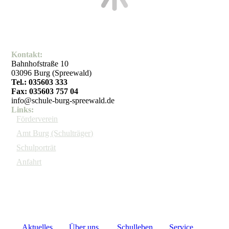
Kontakt:
Bahnhofstraße 10
03096 Burg (Spreewald)
Tel.: 035603 333
Fax: 035603 757 04
info@schule-burg-spreewald.de
Links:
Förderverein
Amt Burg (Schulträger)
Schulporträt
Anfahrt
Aktuelles
Über uns
Schulleben
Service