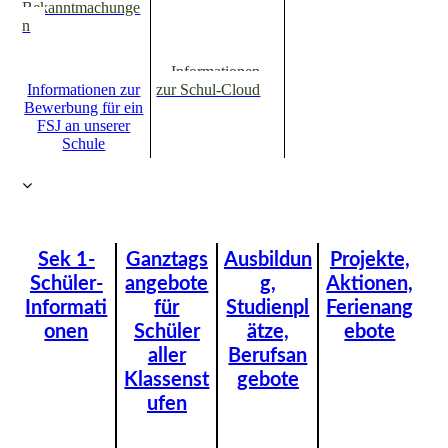
Bekanntmachunge
n
Informationen
Informationen zur
zur Schul-Cloud
Bewerbung für ein
FSJ an unserer
Schule
Sek 1-
Ganztags
Ausbildun
Projekte,
Schüler-
angebote
g,
Aktionen,
Informati
für
Studienpl
Ferienang
onen
Schüler
ätze,
ebote
aller
Berufsan
Klassenst
gebote
ufen