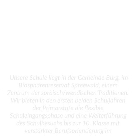
Grund- und Oberschule
Burg (Spreewald)
zakładna a wuša šula
"Mina Witkojc" Bórkowy (Błota)
Unsere Schule liegt in der Gemeinde Burg, im
Biosphärenreservat Spreewald, einem
Zentrum der sorbisch/wendischen Traditionen.
Wir bieten in den ersten beiden Schuljahren
der Primarstufe die flexible
Schuleingangsphase und eine Weiterführung
des Schulbesuchs bis zur 10. Klasse mit
verstärkter Berufsorientierung im