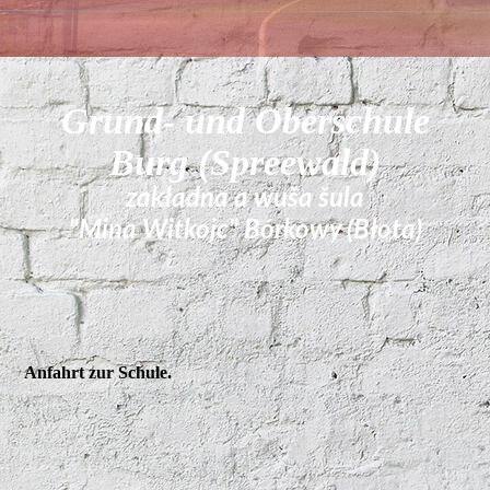
Grund- und Oberschule
Burg (Spreewald)
zakładna a wuša šula
"Mina Witkojc" Bórkowy (Błota)
Anfahrt zur Schule.