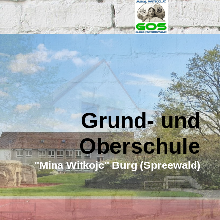
Grund- und
Oberschule
"Mina Witkojc" Burg (Spreewald)