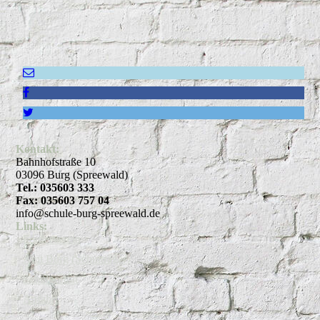
Kontakt:
Bahnhofstraße 10
03096 Burg (Spreewald)
Tel.: 035603 333
Fax: 035603 757 04
info@schule-burg-spreewald.de
Links:
Förderverein
Amt Burg (Schulträger)
Schulporträt
Anfahrt